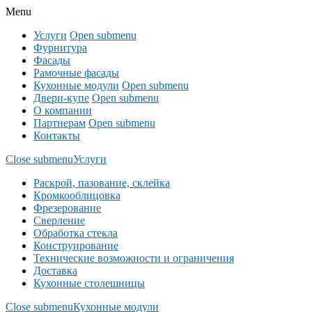
Menu
Услуги
Open submenu
Фурнитура
Фасады
Рамочные фасады
Кухонные модули
Open submenu
Двери-купе
Open submenu
О компании
Партнерам
Open submenu
Контакты
Close submenu
Услуги
Раскрой, пазование, склейка
Кромкооблицовка
Фрезерование
Сверление
Обработка стекла
Конструирование
Технические возможности и ограничения
Доставка
Кухонные столешницы
Close submenu
Кухонные модули